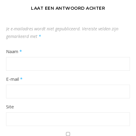
LAAT EEN ANTWOORD ACHTER
Je e-mailadres wordt niet gepubliceerd.
Vereiste velden zijn
gemarkeerd met
*
Naam
*
E-mail
*
Site