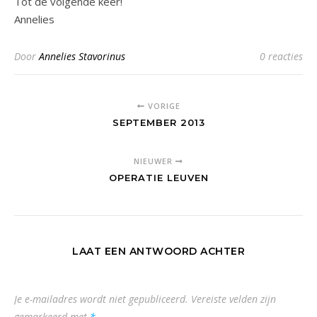
Tot de volgende keer!
Annelies
Door
Annelies Stavorinus
0 reacties
VORIGE
SEPTEMBER 2013
NIEUWER
OPERATIE LEUVEN
LAAT EEN ANTWOORD ACHTER
Je e-mailadres wordt niet gepubliceerd.
Vereiste velden zijn
gemarkeerd met
*