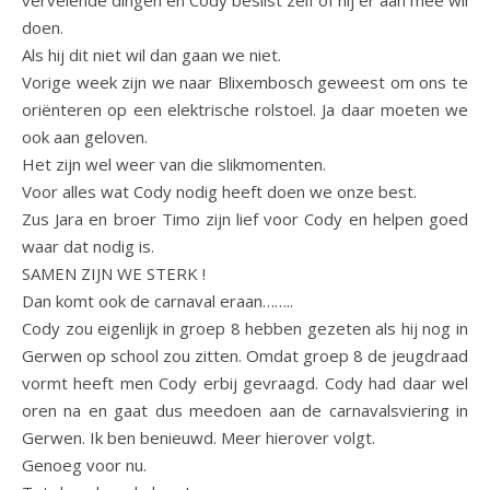
vervelende dingen en Cody beslist zelf of hij er aan mee wil
doen.
Als hij dit niet wil dan gaan we niet.
Vorige week zijn we naar Blixembosch geweest om ons te
oriënteren op een elektrische rolstoel. Ja daar moeten we
ook aan geloven.
Het zijn wel weer van die slikmomenten.
Voor alles wat Cody nodig heeft doen we onze best.
Zus Jara en broer Timo zijn lief voor Cody en helpen goed
waar dat nodig is.
SAMEN ZIJN WE STERK !
Dan komt ook de carnaval eraan……..
Cody zou eigenlijk in groep 8 hebben gezeten als hij nog in
Gerwen op school zou zitten. Omdat groep 8 de jeugdraad
vormt heeft men Cody erbij gevraagd. Cody had daar wel
oren na en gaat dus meedoen aan de carnavalsviering in
Gerwen. Ik ben benieuwd. Meer hierover volgt.
Genoeg voor nu.